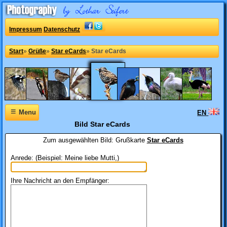
Impressum
Datenschutz
Start
»
Grüße
»
Star eCards
»
Star eCards
≡
Menu
EN
Bild Star eCards
Zum ausgewählten Bild:
Grußkarte
Star eCards
Anrede: (Beispiel: Meine liebe Mutti,)
Ihre Nachricht an den Empfänger: