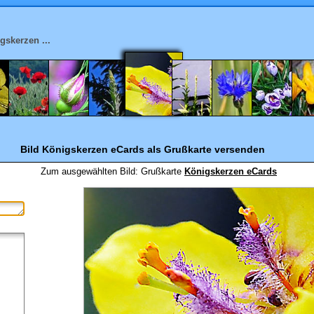
gskerzen ...
Bild Königskerzen eCards
als Grußkarte versenden
Zum ausgewählten Bild:
Grußkarte
Königskerzen eCards