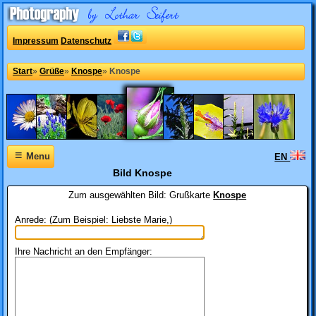
Impressum
Datenschutz
Start
»
Grüße
»
Knospe
»
Knospe
≡
Menu
EN
Bild Knospe
Zum ausgewählten Bild:
Grußkarte
Knospe
Anrede: (Zum Beispiel: Liebste Marie,)
Ihre Nachricht an den Empfänger: