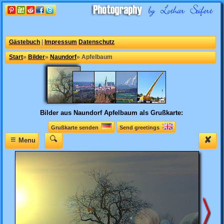
Gästebuch
|
Impressum
Datenschutz
Start
»
Bilder
»
Naundorf
»
Apfelbaum
Bilder aus Naundorf
Apfelbaum als Grußkarte:
Grußkarte senden
Send greetings
≡
✘
Menu