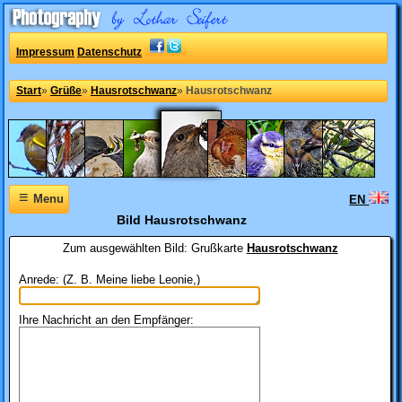
Impressum
Datenschutz
Start
»
Grüße
»
Hausrotschwanz
»
Hausrotschwanz
≡
Menu
EN
Bild Hausrotschwanz
Zum ausgewählten Bild:
Grußkarte
Hausrotschwanz
Anrede: (Z. B. Meine liebe Leonie,)
Ihre Nachricht an den Empfänger: