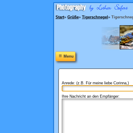
Start
»
Grüße
»
Tigerschnegel
»
Tigerschne
≡
Menu
Anrede: (z.B. Für meine liebe Corinna,)
Ihre Nachricht an den Empfänger: