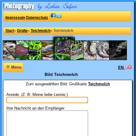
Impressum
Datenschutz
Start
»
Grüße
»
Teichmolch
»
Teichmolch
≡
Menu
EN
Bild Teichmolch
Zum ausgewählten Bild:
Grußkarte
Teichmolch
Anrede: (Z. B. Meine liebe Leonie,)
Ihre Nachricht an den Empfänger: