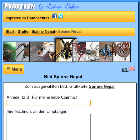
Impressum
Datenschutz
Start
»
Grüße
»
Spinne Nepal
»
Spinne Nepal
≡
Menu
EN
Bild Spinne Nepal
Zum ausgewählten Bild:
Grußkarte
Spinne Nepal
Anrede: (z.B. Für meine liebe Corinna,)
Ihre Nachricht an den Empfänger: