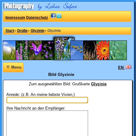
Impressum
Datenschutz
Start
»
Grüße
»
Glyzinie
»
Glyzinie
≡
Menu
EN
Bild Glyzinie
Zum ausgewählten Bild:
Grußkarte
Glyzinie
Anrede: (z.B. An meine liebste Vivien,)
Ihre Nachricht an den Empfänger: