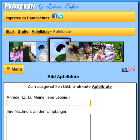
Impressum
Datenschutz
Start
»
Grüße
»
Apfelblüte
»
Apfelblüte
≡
Menu
EN
Bild Apfelblüte
Zum ausgewählten Bild:
Grußkarte
Apfelblüte
Anrede: (Z. B. Meine liebe Leonie,)
Ihre Nachricht an den Empfänger: