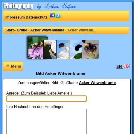
Impressum
Datenschutz
Start
»
Grüße
»
Acker Witwenblume
»
Acker Witwenb...
≡
Menu
EN
Bild Acker Witwenblume
Zum ausgewählten Bild:
Grußkarte
Acker Witwenblume
Anrede: (Zum Beispiel: Liebe Amelie,)
Ihre Nachricht an den Empfänger: