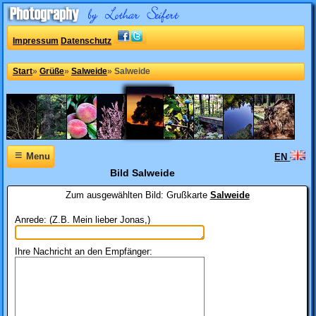
Impressum
Datenschutz
Start
»
Grüße
»
Salweide
»
Salweide
≡
Menu
EN
Bild Salweide
Zum ausgewählten Bild:
Grußkarte
Salweide
Anrede: (Z.B. Mein lieber Jonas,)
Ihre Nachricht an den Empfänger: