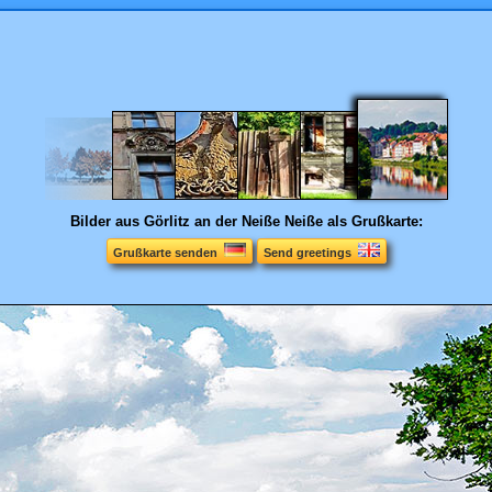
Bilder aus Görlitz an der Neiße
Neiße als Grußkarte:
Grußkarte senden
Send greetings