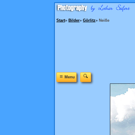
Start
»
Bilder
»
Görlitz
»
Neiße
≡
Menu