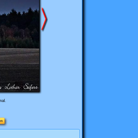
mal.
en