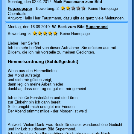
Sonntag, den 02.04.2017.
Maik Faustmann
zum Bild
★★
★★★
Fugzeugspur
Bewertung:
2
Keine Homepage
Chemtrails
Antwort: Hallo Herr Faustmann, dazu gibt es ganz viele Meinungen.
Montag, den 16.09.2019.
W. Beck
zum Bild
Supermond
★★★★★
Bewertung:
5
Keine Homepage
Lieber Herr Seifert
Ich bin sehr berührt von dieser Aufnahme. Sie drücken aus mit
Bildern, die ich mir vorstelle zu meinen Gedichten.
Himmelsordnung (Schlußgedicht)
Wenn aus den Himmeltiefen
der Mond aufsteigt
und sich mir gülden zeigt,
dann leg ich meine Arbeit nieder
dankbar, dass der Tag es gut mit mir gemeint.
Ich schließe Fensterläden und die Türen,
zur Einkehr bin ich dann bereit.
Stille umgibt mich und gibt mir Frieden:
Der Abend stimmt milde - der Morgen ist weit!
Antwort: Vielen Dank Frau Beck für dieses wunderschöne Gedicht
und Ihr Lob zu diesem Bild Supermond.
Ich hoffe, dass Sie Ihre schönen Gedichte einmal als Buch