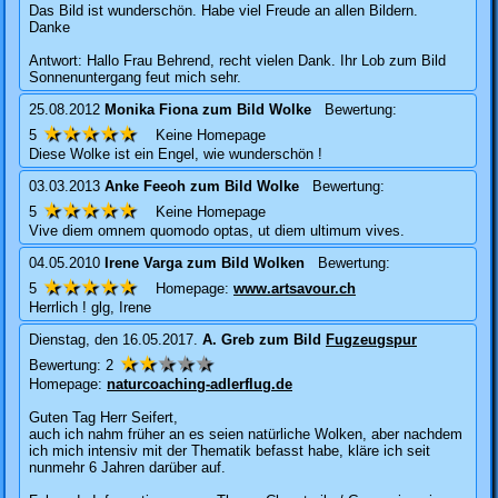
Das Bild ist wunderschön. Habe viel Freude an allen Bildern.
Danke
Antwort: Hallo Frau Behrend, recht vielen Dank. Ihr Lob zum Bild
Sonnenuntergang feut mich sehr.
25.08.2012
Monika Fiona
zum Bild
Wolke
Bewertung:
★★★★★
5
Keine Homepage
Diese Wolke ist ein Engel, wie wunderschön !
03.03.2013
Anke Feeoh
zum Bild
Wolke
Bewertung:
★★★★★
5
Keine Homepage
Vive diem omnem quomodo optas, ut diem ultimum vives.
04.05.2010
Irene Varga
zum Bild
Wolken
Bewertung:
★★★★★
5
Homepage:
www.artsavour.ch
Herrlich ! glg, Irene
Dienstag, den 16.05.2017.
A. Greb
zum Bild
Fugzeugspur
★★
★★★
Bewertung:
2
Homepage:
naturcoaching-adlerflug.de
Guten Tag Herr Seifert,
auch ich nahm früher an es seien natürliche Wolken, aber nachdem
ich mich intensiv mit der Thematik befasst habe, kläre ich seit
nunmehr 6 Jahren darüber auf.