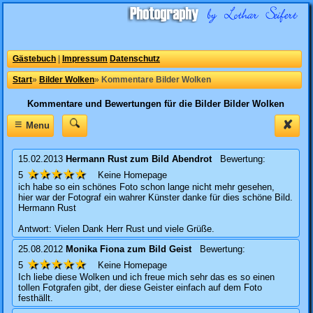
Gästebuch
|
Impressum
Datenschutz
Start
»
Bilder Wolken
»
Kommentare Bilder Wolken
Kommentare und Bewertungen für die Bilder Bilder Wolken
≡
✘
Menu
15.02.2013
Hermann Rust
zum Bild
Abendrot
Bewertung:
★★★★★
5
Keine Homepage
ich habe so ein schönes Foto schon lange nicht mehr gesehen,
hier war der Fotograf ein wahrer Künster danke für dies schöne Bild.
Hermann Rust
Antwort: Vielen Dank Herr Rust und viele Grüße.
25.08.2012
Monika Fiona
zum Bild
Geist
Bewertung:
★★★★★
5
Keine Homepage
Ich liebe diese Wolken und ich freue mich sehr das es so einen
tollen Fotgrafen gibt, der diese Geister einfach auf dem Foto
festhällt.