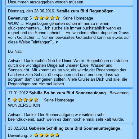
Unsummen ausgeggeben werden müssen.
Dienstag, den 28.06.2016.
Natalie
zum Bild
Regenbögen
★★★★★
Bewertung:
5
Keine Homepage
WOW..... Regenbögen gehörten schon immer zu meinen
glücksmomenten.... ich suche sie immer buchstäblich wenn es
regnet und die Sonne scheint... Ein wunderschöner doppelter Gruss
vom Göttlichen.... Nur ein bewusstes Gotteskind kann so etwas auf
diese Weise "einfangen"...♥
LG Nati
Antwort: Dankeschön Nati für Deine Worte. Regenbögen entstehen
durch die wichtigsten Dinge auf unserer Erde: Wasser und
Sonnenlicht. Mit kommt es so vor, als würde der Regenbogen das
Land wie zum Schutz überspannen und uns erinnern, dass wir
sorgsam damit umgenen sollten. Viele Grüße an Dich und alle, die
Regenbögen am Himmel lieben.
17.01.2012
Sybille Bruhn
zum Bild
Sonnenaufgang
Bewertung:
★★★★★
5
Keine Homepage
WUNDERSCHÖN
Antwort: Danke. Der Sonnenaufgang war wirklich sehr
beeindruckend, auch wenn es dann noch einmal sehr kalt wurde.
13.02.2011
Gabriele Schilling
zum Bild
Sonnenuntergänge
★★★★★
Bewertung:
5