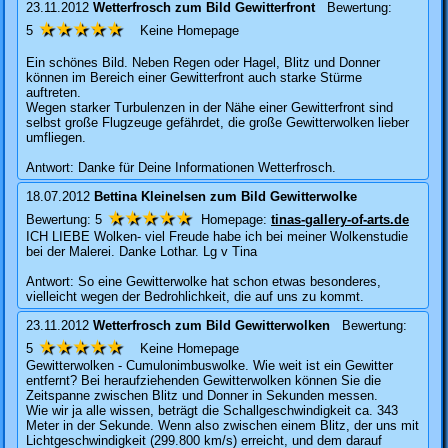
23.11.2012
Wetterfrosch
zum Bild
Gewitterfront
Bewertung:
★★★★★
5
Keine Homepage
Ein schönes Bild. Neben Regen oder Hagel, Blitz und Donner
können im Bereich einer Gewitterfront auch starke Stürme
auftreten.
Wegen starker Turbulenzen in der Nähe einer Gewitterfront sind
selbst große Flugzeuge gefährdet, die große Gewitterwolken lieber
umfliegen.
Antwort: Danke für Deine Informationen Wetterfrosch.
18.07.2012
Bettina Kleinelsen
zum Bild
Gewitterwolke
★★★★★
Bewertung:
5
Homepage:
tinas-gallery-of-arts.de
ICH LIEBE Wolken- viel Freude habe ich bei meiner Wolkenstudie
bei der Malerei. Danke Lothar. Lg v Tina
Antwort: So eine Gewitterwolke hat schon etwas besonderes,
vielleicht wegen der Bedrohlichkeit, die auf uns zu kommt.
23.11.2012
Wetterfrosch
zum Bild
Gewitterwolken
Bewertung:
★★★★★
5
Keine Homepage
Gewitterwolken - Cumulonimbuswolke. Wie weit ist ein Gewitter
entfernt? Bei heraufziehenden Gewitterwolken können Sie die
Zeitspanne zwischen Blitz und Donner in Sekunden messen.
Wie wir ja alle wissen, beträgt die Schallgeschwindigkeit ca. 343
Meter in der Sekunde. Wenn also zwischen einem Blitz, der uns mit
Lichtgeschwindigkeit (299.800 km/s) erreicht, und dem darauf