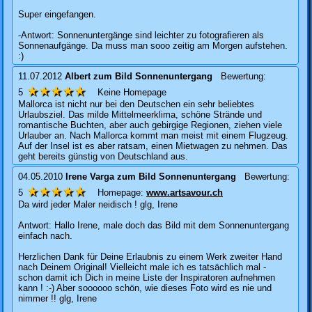
Super eingefangen.
-Antwort: Sonnenuntergänge sind leichter zu fotografieren als
Sonnenaufgänge. Da muss man sooo zeitig am Morgen aufstehen.
:)
11.07.2012
Albert
zum Bild
Sonnenuntergang
Bewertung:
★★★★★
5
Keine Homepage
Mallorca ist nicht nur bei den Deutschen ein sehr beliebtes
Urlaubsziel. Das milde Mittelmeerklima, schöne Strände und
romantische Buchten, aber auch gebirgige Regionen, ziehen viele
Urlauber an. Nach Mallorca kommt man meist mit einem Flugzeug.
Auf der Insel ist es aber ratsam, einen Mietwagen zu nehmen. Das
geht bereits günstig von Deutschland aus.
04.05.2010
Irene Varga
zum Bild
Sonnenuntergang
Bewertung:
★★★★★
5
Homepage:
www.artsavour.ch
Da wird jeder Maler neidisch ! glg, Irene
Antwort: Hallo Irene, male doch das Bild mit dem Sonnenuntergang
einfach nach.
Herzlichen Dank für Deine Erlaubnis zu einem Werk zweiter Hand
nach Deinem Original! Vielleicht male ich es tatsächlich mal -
schon damit ich Dich in meine Liste der Inspiratoren aufnehmen
kann ! :-) Aber soooooo schön, wie dieses Foto wird es nie und
nimmer !! glg, Irene