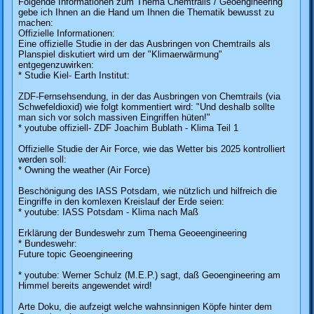
Folgende Informationen zum Thema Chemtrails / Geoengineering
gebe ich Ihnen an die Hand um Ihnen die Thematik bewusst zu
machen:
Offizielle Informationen:
Eine offizielle Studie in der das Ausbringen von Chemtrails als
Planspiel diskutiert wird um der "Klimaerwärmung"
entgegenzuwirken:
* Studie Kiel- Earth Institut:
ZDF-Fernsehsendung, in der das Ausbringen von Chemtrails (via
Schwefeldioxid) wie folgt kommentiert wird: "Und deshalb sollte
man sich vor solch massiven Eingriffen hüten!"
* youtube offiziell- ZDF Joachim Bublath - Klima Teil 1
Offizielle Studie der Air Force, wie das Wetter bis 2025 kontrolliert
werden soll:
* Owning the weather (Air Force)
Beschönigung des IASS Potsdam, wie nützlich und hilfreich die
Eingriffe in den komlexen Kreislauf der Erde seien:
* youtube: IASS Potsdam - Klima nach Maß
Erklärung der Bundeswehr zum Thema Geoeengineering
* Bundeswehr:
Future topic Geoengineering
* youtube: Werner Schulz (M.E.P.) sagt, daß Geoengineering am
Himmel bereits angewendet wird!
Arte Doku, die aufzeigt welche wahnsinnigen Köpfe hinter dem