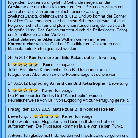
folgendem Donner so ungefähr 3 Sekunden liegen, ist die
Gewitterwolke nur einen Kilometer entfernt. Sekunden zählen geht
auch ohne Uhr. Zählen Sie einfach: einundzwanzig,
zweiundzwanzig, dreiundzwanzig, usw. Und wo kommt der Donner
her? Der Gewitterdonner, der bei einem Blitz erzeugt wird, ist eine
Folge der sehr starken und plötzlichen Ausdehnung der Luft durch
die große Hitze. Das Grollen entsteht durch die Reflexionen (Echo)
der Schallwellen an den Wolken.
Selbst detailreiche Bilder von Wolken können mit einem
Kartendrucker
von YouCard auf Plastikkarten, Chipkarten oder
Magnetstreifenkarten gedruckt werden.
28.05.2012
Ken Forster
zum Bild
Katastrophe
Bewertung:
★★★★★
5
Keine Homepage
Tolles Bild, diese Katastrophe. Das Bild kann man so nie
fotografieren. Aber auch so eine Fotomontage ist sehenswert.
27.05.2012
Exploding Art
und das Bild
Katastrophe
Bewertung:
★★★★★
5
Keine Homepage
Die Planetenbilder für das Bild "Katastrophe" wurden
freundlicherweise von MtP von Exploding Art zur Verfügung gestellt.
Freitag, den 18.09.2015.
Matze
zum Bild
Kondensstreifen
★★★★★
Bewertung:
5
Keine Homepage
Hat etwa der neue Flughafen von Berlin endlich den Betrieb
aufgenommen. Die Flugzeuge kommen ja alle von selben Punkt.
Antwort: Ich glaube nicht, da werden wohl noch Jahre vergehen und