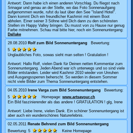
Antwort: Dann habe ich einen anderen Vorschlag. Du fliegst nach
Srinagar und genau an der Stelle, wo das Foto Sonnenaufgang
aufgenommen wurde, rufst du laut über den See "Island Hotel".
Dann kommt Dich ein freundlicher Kashmiri mit einem Boot
abholen. Einer seiner 3 Söhne wird Dich dann zu den schönsten
Stellen im Happy Valley bringen. Du musst von zu Hause nur genug
Farbe mitnehmen. Schau mal bitte hier, noch ein Sonnenuntergang:
Dallake
28.08.2010
Rolf
zum Bild
Sonnenuntergang
Bewertung:
★★★★★
5
Unglaubliches Foto, sowas sieht man selten ! Gratulation !
Antwort: Hallo Rolf, vielen Dank für Deinen netten Kommentar zum
Sonnenuntergang. Jeden Abend war ich unterwegs und so sind viele
Bilder entstanden. Leider wird Kashmir 2010 wieder von Unruhen
und Ausgangssperren beherscht. So werden in diesem Sommer
nicht viele Bilder zum Thema Sonnenuntergang entstehen.
04.05.2010
Irene Varga
zum Bild
Sonnenuntergang
Bewertung:
★★★★★
5
Homepage:
www.artsavour.ch
Ein Bild faszinierender als das andere ! GRATULATION ! glg, Irene
Antwort: Liebe Irene, vielen Dank. Ein schöner Sonnenuntergang ist
aber auch ein wunderschönes Naturerlebnis.
02.05.2011
Renate Behrend
zum Bild
Sonnenuntergang
★★★★★
Bewertung:
5
Keine Homepage