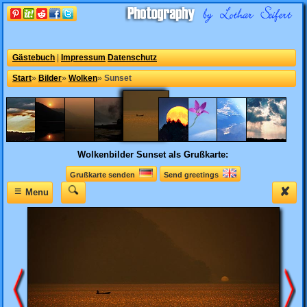
Gästebuch
|
Impressum
Datenschutz
Start
»
Bilder
»
Wolken
»
Sunset
Wolkenbilder
Sunset als Grußkarte:
Grußkarte senden
Send greetings
≡
✘
Menu