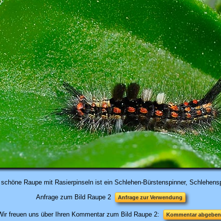
 schöne Raupe mit Rasierpinseln ist ein Schlehen-Bürstenspinner, Schlehensp
Anfrage zum Bild Raupe 2
Anfrage zur Verwendung
Wir freuen uns über Ihren Kommentar zum Bild Raupe 2:
Kommentar abgeben