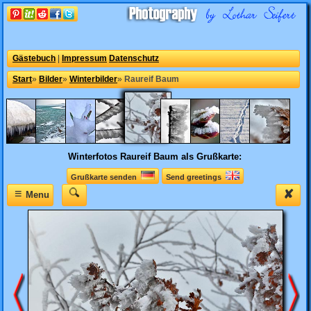
Gästebuch
|
Impressum
Datenschutz
Start
»
Bilder
»
Winterbilder
»
Raureif Baum
Winterfotos
Raureif Baum als Grußkarte:
Grußkarte senden
Send greetings
≡
✘
Menu