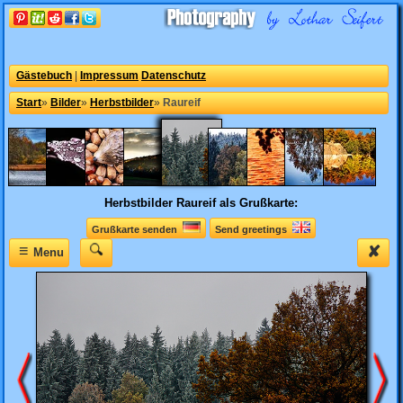
Gästebuch
|
Impressum
Datenschutz
Start
»
Bilder
»
Herbstbilder
»
Raureif
Herbstbilder
Raureif als Grußkarte:
Grußkarte senden
Send greetings
≡
✘
Menu