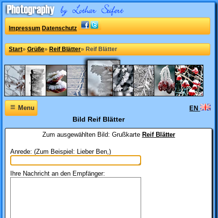
Impressum
Datenschutz
Start
»
Grüße
»
Reif Blätter
»
Reif Blätter
≡
Menu
EN
Bild Reif Blätter
Zum ausgewählten Bild:
Grußkarte
Reif Blätter
Anrede: (Zum Beispiel: Lieber Ben,)
Ihre Nachricht an den Empfänger: