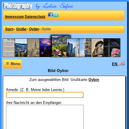
Impressum
Datenschutz
Start
»
Grüße
»
Oybin
»
Oybin
≡
Menu
EN
Bild Oybin
Zum ausgewählten Bild:
Grußkarte
Oybin
Anrede: (Z. B. Meine liebe Leonie,)
Ihre Nachricht an den Empfänger: