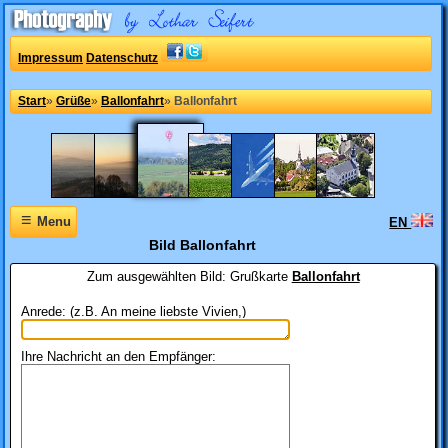
Impressum
Datenschutz
Start
»
Grüße
»
Ballonfahrt
»
Ballonfahrt
≡
Menu
EN
Bild Ballonfahrt
Zum ausgewählten Bild:
Grußkarte
Ballonfahrt
Anrede: (z.B. An meine liebste Vivien,)
Ihre Nachricht an den Empfänger: