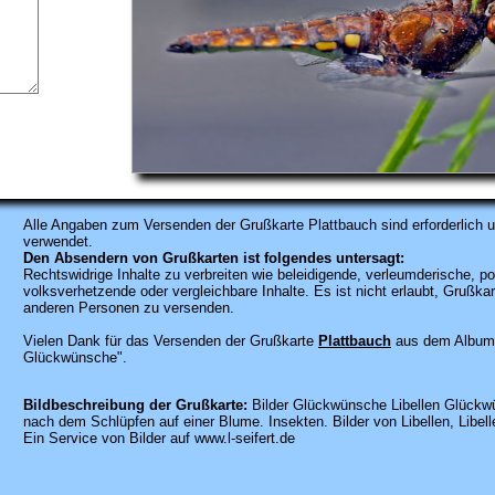
Alle Angaben zum
Versenden der Grußkarte Plattbauch sind erforderlich u
verwendet.
Den Absendern von Grußkarten ist folgendes untersagt:
Rechtswidrige Inhalte zu verbreiten wie beleidigende, verleumderische, po
volksverhetzende oder vergleichbare Inhalte. Es ist nicht erlaubt, Gruß
anderen Personen zu versenden.
Vielen Dank für das Versenden der Grußkarte
Plattbauch
aus dem Album 
Glückwünsche".
Bildbeschreibung der Grußkarte:
Bilder Glückwünsche Libellen Glückwü
nach dem Schlüpfen auf einer Blume. Insekten. Bilder von Libellen, Libellen
Ein Service von Bilder auf www.l-seifert.de