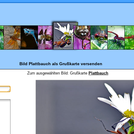
Bild Plattbauch
als Grußkarte versenden
Zum ausgewählten Bild:
Grußkarte
Plattbauch