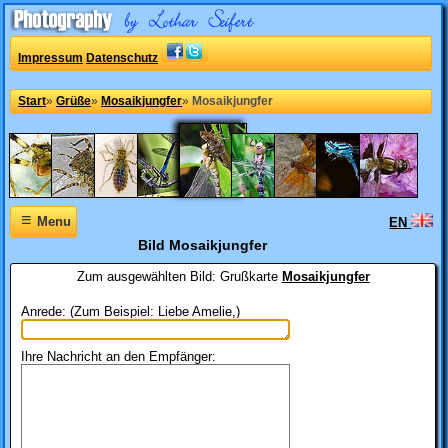
Impressum
Datenschutz
Start
»
Grüße
»
Mosaikjungfer
»
Mosaikjungfer
≡
Menu
EN
Bild Mosaikjungfer
Zum ausgewählten Bild:
Grußkarte
Mosaikjungfer
Anrede: (Zum Beispiel: Liebe Amelie,)
Ihre Nachricht an den Empfänger: