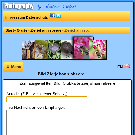
Impressum
Datenschutz
Start
»
Grüße
»
Zierjohannisbeere
»
Zierjohannisb...
≡
Menu
EN
Bild Zierjohannisbeere
Zum ausgewählten Bild:
Grußkarte
Zierjohannisbeere
Anrede: (Z.B.: Mein lieber Schatz,)
Ihre Nachricht an den Empfänger: