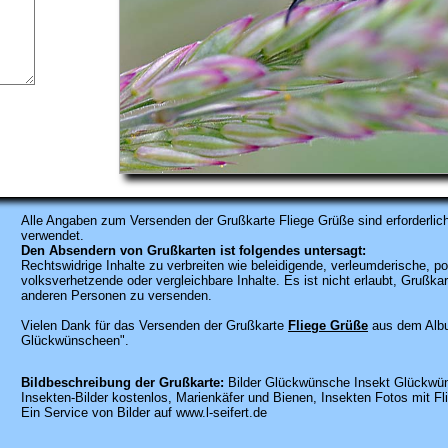
Alle Angaben zum
Versenden der Grußkarte Fliege Grüße sind erforderlich
verwendet.
Den Absendern von Grußkarten ist folgendes untersagt:
Rechtswidrige Inhalte zu verbreiten wie beleidigende, verleumderische, po
volksverhetzende oder vergleichbare Inhalte. Es ist nicht erlaubt, Gruß
anderen Personen zu versenden.
Vielen Dank für das Versenden der Grußkarte
Fliege Grüße
aus dem Albu
Glückwünscheen".
Bildbeschreibung der Grußkarte:
Bilder Glückwünsche Insekt Glückwün
Insekten-Bilder kostenlos, Marienkäfer und Bienen, Insekten Fotos mit F
Ein Service von Bilder auf www.l-seifert.de