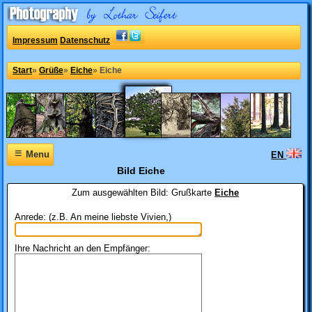
Impressum
Datenschutz
Start
»
Grüße
»
Eiche
»
Eiche
≡
Menu
EN
Bild Eiche
Zum ausgewählten Bild:
Grußkarte
Eiche
Anrede: (z.B. An meine liebste Vivien,)
Ihre Nachricht an den Empfänger: