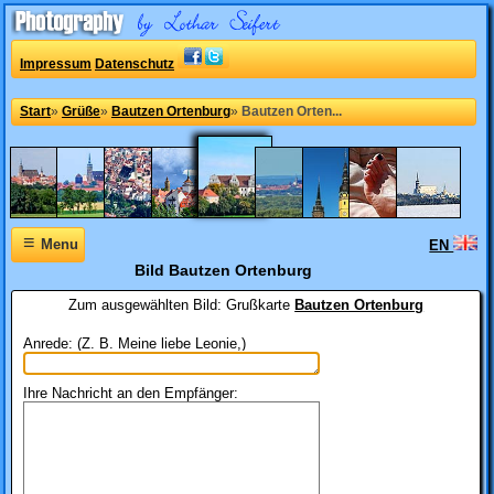
Impressum
Datenschutz
Start
»
Grüße
»
Bautzen Ortenburg
»
Bautzen Orten...
≡
Menu
EN
Bild Bautzen Ortenburg
Zum ausgewählten Bild:
Grußkarte
Bautzen Ortenburg
Anrede: (Z. B. Meine liebe Leonie,)
Ihre Nachricht an den Empfänger: