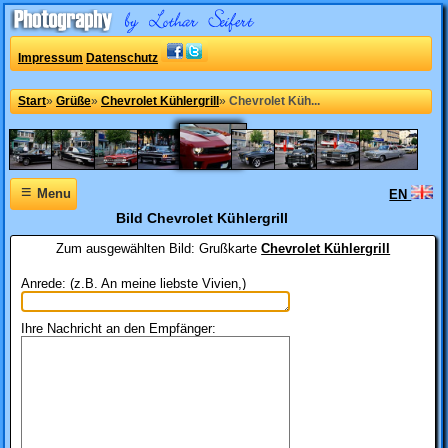
Impressum
Datenschutz
Start
»
Grüße
»
Chevrolet Kühlergrill
»
Chevrolet Küh...
≡
Menu
EN
Bild Chevrolet Kühlergrill
Zum ausgewählten Bild:
Grußkarte
Chevrolet Kühlergrill
Anrede: (z.B. An meine liebste Vivien,)
Ihre Nachricht an den Empfänger: