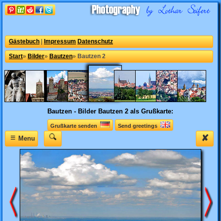
Gästebuch
|
Impressum
Datenschutz
Start
»
Bilder
»
Bautzen
»
Bautzen 2
Bautzen - Bilder
Bautzen 2 als Grußkarte:
Grußkarte senden
Send greetings
≡
✘
Menu