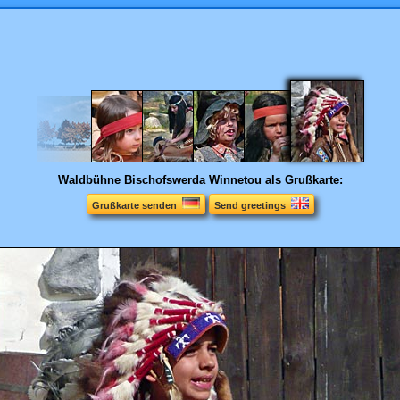
Waldbühne Bischofswerda
Winnetou als Grußkarte:
Grußkarte senden
Send greetings