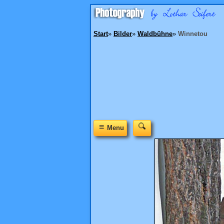
Start
»
Bilder
»
Waldbühne
»
Winnetou
≡
Menu