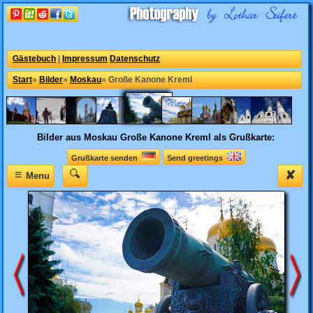
Gästebuch
|
Impressum
Datenschutz
Start
»
Bilder
»
Moskau
»
Große Kanone Kreml
Bilder aus Moskau
Große Kanone Kreml als Grußkarte:
Grußkarte senden
Send greetings
≡
✘
Menu