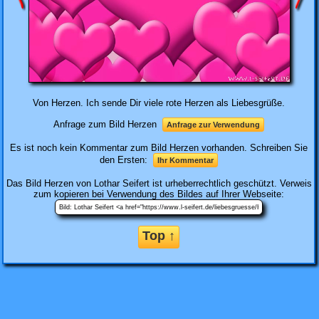
Von Herzen. Ich sende Dir viele rote Herzen als Liebesgrüße.
Anfrage zum Bild Herzen
Anfrage zur Verwendung
Es ist noch kein Kommentar zum Bild Herzen vorhanden. Schreiben Sie
den Ersten:
Ihr Kommentar
Das Bild
Herzen
von Lothar Seifert ist urheberrechtlich geschützt. Verweis
zum kopieren bei Verwendung des Bildes auf Ihrer Webseite:
Top ↑