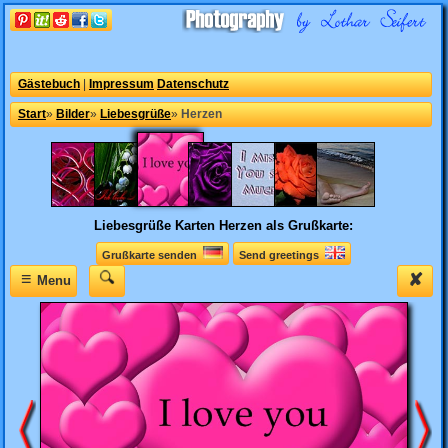
Gästebuch
|
Impressum
Datenschutz
Start
»
Bilder
»
Liebesgrüße
»
Herzen
Liebesgrüße Karten
Herzen als Grußkarte:
Grußkarte senden
Send greetings
≡
✘
Menu