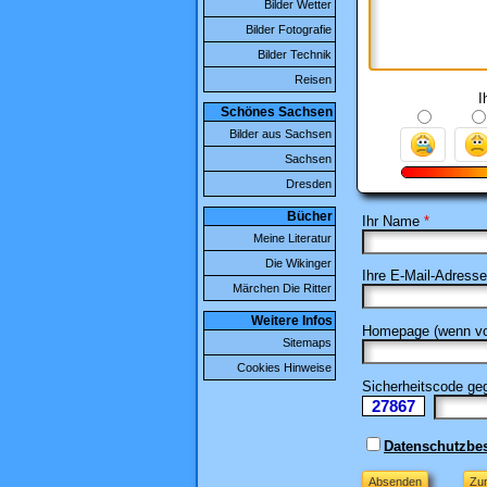
Bilder Wetter
Bilder Fotografie
Bilder Technik
Reisen
I
Schönes Sachsen
Bilder aus Sachsen
Sachsen
Dresden
Bücher
Ihr Name
*
Meine Literatur
Die Wikinger
Ihre E-Mail-Adresse
Märchen Die Ritter
Weitere Infos
Homepage (wenn vo
Sitemaps
Cookies Hinweise
Sicherheitscode g
27867
Ii
Datenschutzb