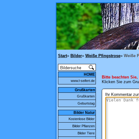
Start
»
Bilder
»
Weiße Pfingstrose
»
Weiße Pf
HOME
Bitte beachten Sie,
www.l-seifert.de
Klicken Sie zum Gru
Grußkarten
Ihr Kommentar zum
Grußkarten
Geburtstag
Bilder Natur
Kostenlose Bilder
Bilder Pflanzen
Bilder Tiere