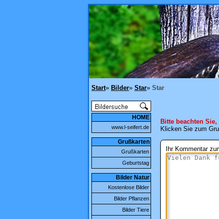
Start
»
Bilder
»
Star
»
Star
HOME
Bitte beachten Sie,
www.l-seifert.de
Klicken Sie zum Gru
Grußkarten
Ihr Kommentar zum
Grußkarten
Geburtstag
Bilder Natur
Kostenlose Bilder
Bilder Pflanzen
Bilder Tiere