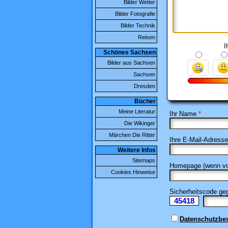
Bilder Wetter
Bilder Fotografie
Bilder Technik
Reisen
I
Schönes Sachsen
Bilder aus Sachsen
Sachsen
Dresden
Bücher
Meine Literatur
Ihr Name
*
Die Wikinger
Märchen Die Ritter
Ihre E-Mail-Adresse
Weitere Infos
Sitemaps
Homepage (wenn vo
Cookies Hinweise
Sicherheitscode g
45418
Ii
Datenschutzb