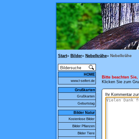
Start
»
Bilder
»
Nebelkrähe
»
Nebelkrähe
HOME
Bitte beachten Sie,
www.l-seifert.de
Klicken Sie zum Gru
Grußkarten
Ihr Kommentar zum
Grußkarten
Geburtstag
Bilder Natur
Kostenlose Bilder
Bilder Pflanzen
Bilder Tiere