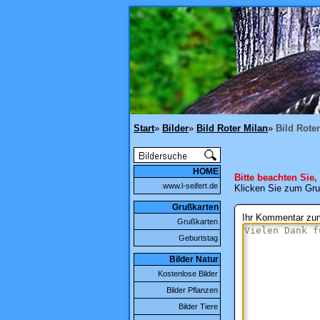
Start
»
Bilder
»
Bild Roter Milan
»
Bild Roter
HOME
Bitte beachten Sie,
www.l-seifert.de
Klicken Sie zum Gru
Grußkarten
Ihr Kommentar zum
Grußkarten
Geburtstag
Bilder Natur
Kostenlose Bilder
Bilder Pflanzen
Bilder Tiere