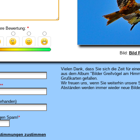
hre Bewertung:
*
Bild:
Bild 
Vielen Dank, dass
Sie sich die Zeit für e
aus dem Album "Bilder Greifvögel am Him
Grußkarten gefallen.
Wir freuen uns, wenn Sie weiterhin unsere
**
Abständen werden immer wieder neue Bilder 
rhanden)
egen Spam!
*
estimmungen zustimmen