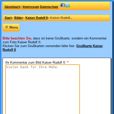
Gästebuch
|
Impressum
Datenschutz
Start
»
Bilder
»
Kaiser Rudolf II
»
Kaiser Rudolf...
≡
Menu
Bitte beachten Sie,
dass ist keine Grußkarte, sondern ein Kommentar
zum Foto Kaiser Rudolf II.
Klicken Sie zum Grußkarten versenden bitte hier:
Grußkarte Kaiser
Rudolf II
Ihr Kommentar zum Bild Kaiser Rudolf II
:
*