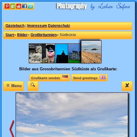
Gästebuch
|
Impressum
Datenschutz
Start
»
Bilder
»
Großbritannien
»
Südküste
Bilder aus Grossbritannien
Südküste als Grußkarte:
Grußkarte senden
Send greetings
≡
✘
Menu