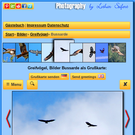
Gästebuch
|
Impressum
Datenschutz
Start
»
Bilder
»
Greifvögel
»
Bussarde
Greifvögel, Bilder
Bussarde als Grußkarte:
Grußkarte senden
Send greetings
≡
✘
Menu