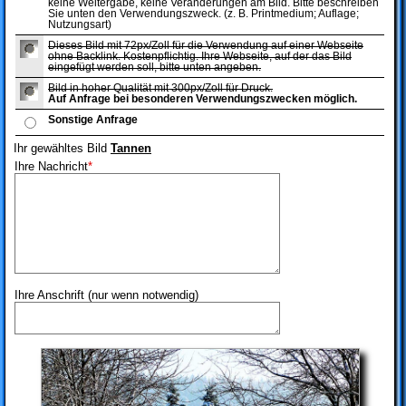
keine Weitergabe, keine Veränderungen am Bild. Bitte beschreiben
Sie unten den Verwendungszweck. (z. B. Printmedium; Auflage;
Nutzungsart)
Dieses Bild mit 72px/Zoll für die Verwendung auf einer Webseite
ohne Backlink. Kostenpflichtig. Ihre Webseite, auf der das Bild
eingefügt werden soll, bitte unten angeben.
Bild in hoher Qualität mit 300px/Zoll für Druck.
Auf Anfrage bei besonderen Verwendungszwecken möglich.
Sonstige Anfrage
Ihr gewähltes Bild
Tannen
Ihre Nachricht
*
Ihre Anschrift (nur wenn notwendig)