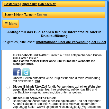
Gästebuch
|
Impressum
Datenschutz
Start
»
Bilder
»
Tannen
»
Tannen
≡
Menu
Anfrage für das Bild Tannen für Ihre Internetseite oder in
Druckauflösung
So geht es, bitte lesen:
Informationen über die Verwendung der Bilder
Für Facebook und Twitter:
Einfach auf den entsprechenden Button
zum Posten klicken.
Das Posten meiner Bilder ohne Link zu meiner Webseite ist
nicht gestattet.
Unsere Seiten enthalten keine Plugins für eine direkte Verbindung
mit Netzwerken.
Info
Dieses Bild mit 72px/Zoll für die Verwendung auf einer Webseite
gegen Backlink, kostenlos.
Ihre Webseite, auf der das Bild und
der Backlink eingefügt werden, bitte unten angeben.
Dieses Bild 72px/Zoll für Druck
.
Bedingungen: Zusendung eines Belegxemlares und der folgender
Aufdruck auf dem Bild: Bild *Dargestelltes Motiv als Bildername*
von Lothar Seifert www.l-seifert.de Nicht gestattet für Werbesachen,