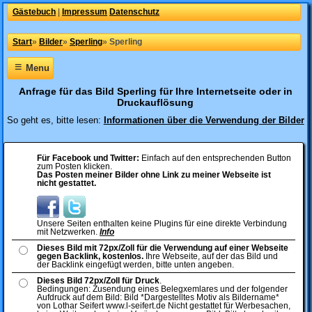
Gästebuch
|
Impressum
Datenschutz
Start
»
Bilder
»
Sperling
»
Sperling
≡
Menu
Anfrage für das Bild Sperling für Ihre Internetseite oder in
Druckauflösung
So geht es, bitte lesen:
Informationen über die Verwendung der Bilder
Für Facebook und Twitter:
Einfach auf den entsprechenden Button
zum Posten klicken.
Das Posten meiner Bilder ohne Link zu meiner Webseite ist
nicht gestattet.
Unsere Seiten enthalten keine Plugins für eine direkte Verbindung
mit Netzwerken.
Info
Dieses Bild mit 72px/Zoll für die Verwendung auf einer Webseite
gegen Backlink, kostenlos.
Ihre Webseite, auf der das Bild und
der Backlink eingefügt werden, bitte unten angeben.
Dieses Bild 72px/Zoll für Druck
.
Bedingungen: Zusendung eines Belegxemlares und der folgender
Aufdruck auf dem Bild: Bild *Dargestelltes Motiv als Bildername*
von Lothar Seifert www.l-seifert.de Nicht gestattet für Werbesachen,