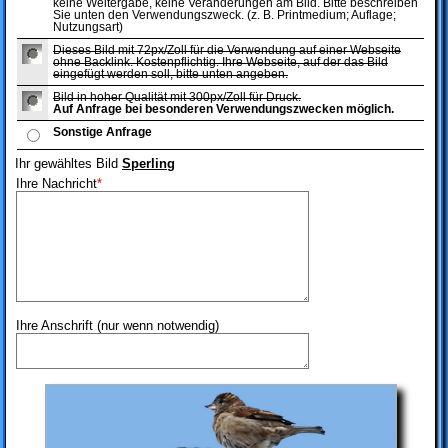
keine Weitergabe, keine Veränderungen am Bild. Bitte beschreiben
Sie unten den Verwendungszweck. (z. B. Printmedium; Auflage;
Nutzungsart)
Dieses Bild mit 72px/Zoll für die Verwendung auf einer Webseite
ohne Backlink. Kostenpflichtig. Ihre Webseite, auf der das Bild
eingefügt werden soll, bitte unten angeben.
Bild in hoher Qualität mit 300px/Zoll für Druck.
Auf Anfrage bei besonderen Verwendungszwecken möglich.
Sonstige Anfrage
Ihr gewähltes Bild
Sperling
Ihre Nachricht
*
Ihre Anschrift (nur wenn notwendig)