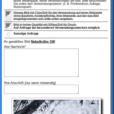
keine Weitergabe, keine Veränderungen am Bild. Bitte beschreiben
Sie unten den Verwendungszweck. (z. B. Printmedium; Auflage;
Nutzungsart)
Dieses Bild mit 72px/Zoll für die Verwendung auf einer Webseite
ohne Backlink. Kostenpflichtig. Ihre Webseite, auf der das Bild
eingefügt werden soll, bitte unten angeben.
Bild in hoher Qualität mit 300px/Zoll für Druck.
Auf Anfrage bei besonderen Verwendungszwecken möglich.
Sonstige Anfrage
Ihr gewähltes Bild
Nebelkrähe SW
Ihre Nachricht
*
Ihre Anschrift (nur wenn notwendig)