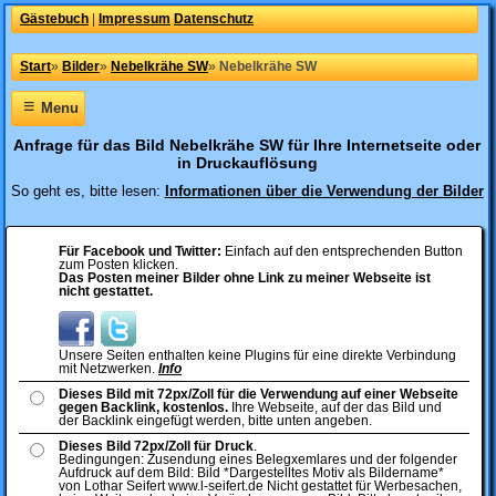
Gästebuch
|
Impressum
Datenschutz
Start
»
Bilder
»
Nebelkrähe SW
»
Nebelkrähe SW
≡
Menu
Anfrage für das Bild Nebelkrähe SW für Ihre Internetseite oder
in Druckauflösung
So geht es, bitte lesen:
Informationen über die Verwendung der Bilder
Für Facebook und Twitter:
Einfach auf den entsprechenden Button
zum Posten klicken.
Das Posten meiner Bilder ohne Link zu meiner Webseite ist
nicht gestattet.
Unsere Seiten enthalten keine Plugins für eine direkte Verbindung
mit Netzwerken.
Info
Dieses Bild mit 72px/Zoll für die Verwendung auf einer Webseite
gegen Backlink, kostenlos.
Ihre Webseite, auf der das Bild und
der Backlink eingefügt werden, bitte unten angeben.
Dieses Bild 72px/Zoll für Druck
.
Bedingungen: Zusendung eines Belegxemlares und der folgender
Aufdruck auf dem Bild: Bild *Dargestelltes Motiv als Bildername*
von Lothar Seifert www.l-seifert.de Nicht gestattet für Werbesachen,