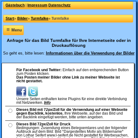
Gästebuch
|
Impressum
Datenschutz
Start
»
Bilder
»
Turmfalke
»
Turmfalke
≡
Menu
Anfrage für das Bild Turmfalke für Ihre Internetseite oder in
Druckauflösung
So geht es, bitte lesen:
Informationen über die Verwendung der Bilder
Für Facebook und Twitter:
Einfach auf den entsprechenden Button
zum Posten klicken.
Das Posten meiner Bilder ohne Link zu meiner Webseite ist
nicht gestattet.
Unsere Seiten enthalten keine Plugins für eine direkte Verbindung
mit Netzwerken.
Info
Dieses Bild mit 72px/Zoll für die Verwendung auf einer Webseite
gegen Backlink, kostenlos.
Ihre Webseite, auf der das Bild und
der Backlink eingefügt werden, bitte unten angeben.
Dieses Bild 72px/Zoll für Druck
.
Bedingungen: Zusendung eines Belegxemlares und der folgender
Aufdruck auf dem Bild: Bild *Dargestelltes Motiv als Bildername*
von Lothar Seifert www.l-seifert.de Nicht gestattet für Werbesachen,