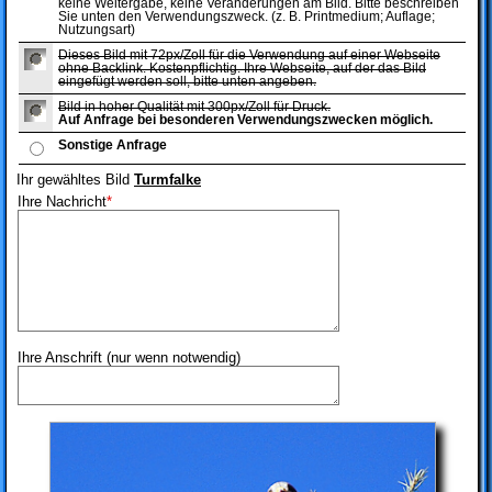
keine Weitergabe, keine Veränderungen am Bild. Bitte beschreiben
Sie unten den Verwendungszweck. (z. B. Printmedium; Auflage;
Nutzungsart)
Dieses Bild mit 72px/Zoll für die Verwendung auf einer Webseite
ohne Backlink. Kostenpflichtig. Ihre Webseite, auf der das Bild
eingefügt werden soll, bitte unten angeben.
Bild in hoher Qualität mit 300px/Zoll für Druck.
Auf Anfrage bei besonderen Verwendungszwecken möglich.
Sonstige Anfrage
Ihr gewähltes Bild
Turmfalke
Ihre Nachricht
*
Ihre Anschrift (nur wenn notwendig)