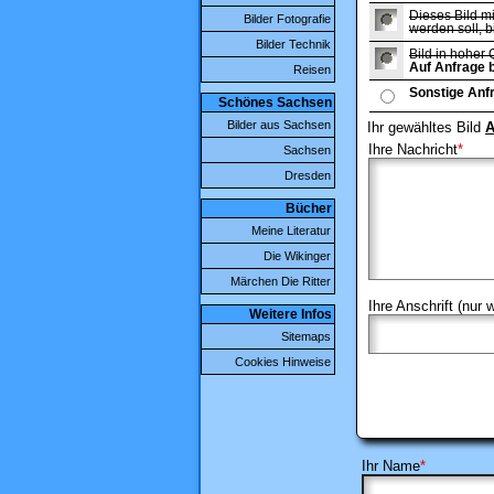
Dieses Bild mi
Bilder Fotografie
werden soll, b
Bilder Technik
Bild in hoher 
Auf Anfrage 
Reisen
Sonstige Anf
Schönes Sachsen
Bilder aus Sachsen
Ihr gewähltes Bild
A
Ihre Nachricht
*
Sachsen
Dresden
Bücher
Meine Literatur
Die Wikinger
Märchen Die Ritter
Ihre Anschrift (nur
Weitere Infos
Sitemaps
Cookies Hinweise
Ihr Name
*