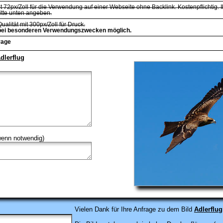
t 72px/Zoll für die Verwendung auf einer Webseite ohne Backlink. Kostenpflichtig. I
itte unten angeben.
Qualität mit 300px/Zoll für Druck.
bei besonderen Verwendungszwecken möglich.
rage
dlerflug
 wenn notwendig)
Vielen Dank für
Ihre Anfrage zu dem Bild
Adlerflug