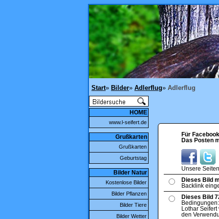
Start
»
Bilder
»
Adlerflug
»
Adlerflug
HOME
www.l-seifert.de
Für Facebook 
Grußkarten
Das Posten me
Grußkarten
Geburtstag
Unsere Seiten
Bilder Natur
Dieses Bild m
Kostenlose Bilder
Backlink eing
Bilder Pflanzen
Dieses Bild 7
Bedingungen: 
Bilder Tiere
Lothar Seifert
den Verwendun
Bilder Wetter