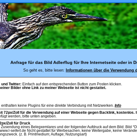
Anfrage für das Bild Adlerflug für Ihre Internetseite oder in
So geht es, bitte lesen:
Informationen über die Verwendung d
und Twitter:
Einfach auf den entsprechenden Button zum Posten klicken.
iner Bilder ohne Link zu meiner Webseite ist nicht gestattet.
 enthalten keine Plugins für eine direkte Verbindung mit Netzwerken.
Info
it 72px/Zoll für die Verwendung auf einer Webseite gegen Backlink, kostenlos.
I
efügt werden, bitte unten angeben.
2px/Zoll für Druck
.
Zusendung eines Belegxemlares und der folgender Aufdruck auf dem Bild: Bild *Da
 www.l-seifert.de Nicht gestattet für Werbesachen, keine Weitergabe, keine Veränd
gszweck. (z. B. Printmedium; Auflage; Nutzungsart)