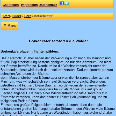
Gästebuch
|
Impressum
Datenschutz
Start
»
Bilder
»
Tiere
»
Borkenkäfer
≡
Menu
Borkenkäfer zerstören die Wälder
Borkenkäferplage in Fichtenwäldern.
Das Käferholz ist aber neben der Verwendung auch noch als Bauholz und
für die Papierherstellung bestens geeignet, da nur das Kambium und nicht
der Stamm betroffen ist. Kambium ist die Wachstumsschicht unter der
Baumrinde, diese wird durch die Insekten zerstört. Dadurch kommt es zum
schnellen Absterben der Bäume.
Beim Massensterben der Bäume aber sinken die Holzpreise aber auf ein
Minimum, was wirtschaftlich sehr viel Schaden verursacht. Besonders
betroffen sind Fichten. Diese Baumart wurde wegen der zu erwartenden
hohen Wirtschaftlichkeit besonders häufig als Monokultur auf großen
Flächen angebaut. Da nach einer Wiederaufforstung viele Jahre bis zur
Erntereife vergehen, kann das später zu einer Holzverknappung und zu
steigenden Preise führen.
Ein weiteres großes Folgeproblem entsteht dadurch, dass durch die
entstandenen großen Lichtungen starke Stürme in den Wäldern viele Bäume
umbrechen können. Nur Bäume an Waldrändern haben ausreichend starke